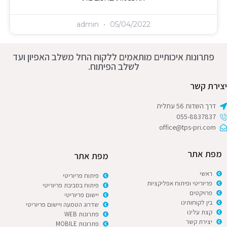
admin
05/04/2022
פתרונות איכותיים מותאמים ללקוח החל משלב האפיון ועד
לשלב הפיתוח.
יצירת קשר
דרך השדות 56 עתלית
055-8837837
office@tps-pri.com
מפת אתר
מפת אתר
ראשי
פיתוח פריוריטי
פריוריטי ופיתוח אפליקציות
פיתוח בסביבת פריוריטי
פרויקטים
יישום פריוריטי
בין לקוחותינו
שדרוג הטמעה ויישום פריוריטי
קצת עלינו
פתרונות WEB
יצירת קשר
פתרונות MOBILE