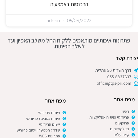
ההכנסות באמצעות
admin
05/04/2022
פתרונות איכותיים מותאמים ללקוח החל משלב האפיון ועד
לשלב הפיתוח.
יצירת קשר
דרך השדות 56 עתלית
055-8837837
office@tps-pri.com
מפת אתר
מפת אתר
ראשי
פיתוח פריוריטי
פריוריטי ופיתוח אפליקציות
פיתוח בסביבת פריוריטי
פרויקטים
יישום פריוריטי
בין לקוחותינו
שדרוג הטמעה ויישום פריוריטי
קצת עלינו
פתרונות WEB